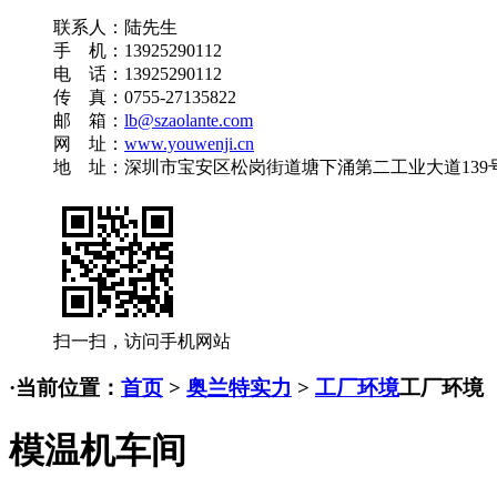
联系人：陆先生
手 机：13925290112
电 话：13925290112
传 真：0755-27135822
邮 箱：
lb@szaolante.com
网 址：
www.youwenji.cn
地 址：深圳市宝安区松岗街道塘下涌第二工业大道139
扫一扫，访问手机网站
·
当前位置：
首页
>
奥兰特实力
>
工厂环境
工厂环境
模温机车间