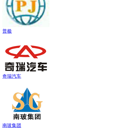
普极
奇瑞汽车
南玻集团