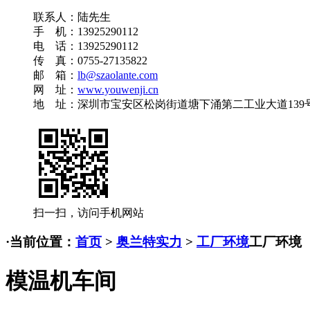
联系人：陆先生
手 机：13925290112
电 话：13925290112
传 真：0755-27135822
邮 箱：
lb@szaolante.com
网 址：
www.youwenji.cn
地 址：深圳市宝安区松岗街道塘下涌第二工业大道139
扫一扫，访问手机网站
·
当前位置：
首页
>
奥兰特实力
>
工厂环境
工厂环境
模温机车间