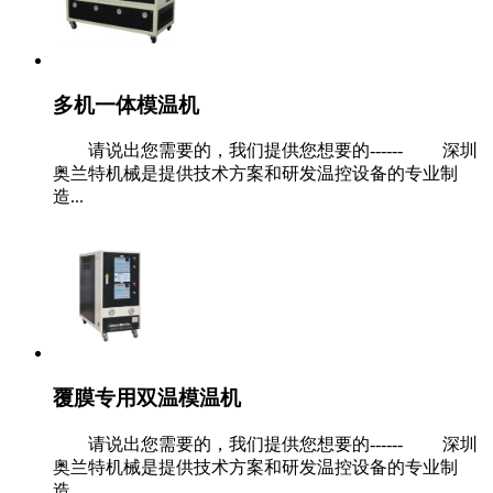
多机一体模温机
请说出您需要的，我们提供您想要的------ 深圳
奥兰特机械是提供技术方案和研发温控设备的专业制
造...
覆膜专用双温模温机
请说出您需要的，我们提供您想要的------ 深圳
奥兰特机械是提供技术方案和研发温控设备的专业制
造...