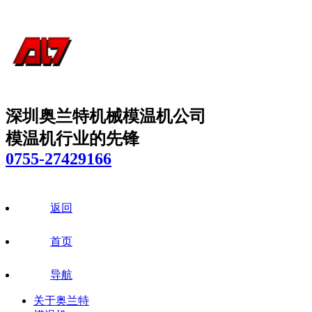
深圳奥兰特机械模温机公司
模温机行业的先锋
0755-27429166
返回
首页
导航
关于奥兰特